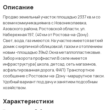
Описание
Продаю земельный участок площадью 2337 кв.м со
всеми коммуникациями в с.Новониколаевка,
Азовского района, Ростовской области, ул.
Набережная 197, (40 км от Ростова-на-Дону).
Свет, вода, газ имеются. На участке имеется ветхий
домик с кирпичной облицовкой, газом и отоплением
новым -площадью 39м2.Окна металлопластиковые.
Забор и ворота профнастил В селе имеется
инфраструктура( школа, детсад, сеть магазинов,
асфальтированная дорога, ФАП) Транспортное
сообщение с Ростовом-на-Дону –маршрутное такси.
Удобный вариант под дачу и занятием подсобным
хозяйством.
Характеристики