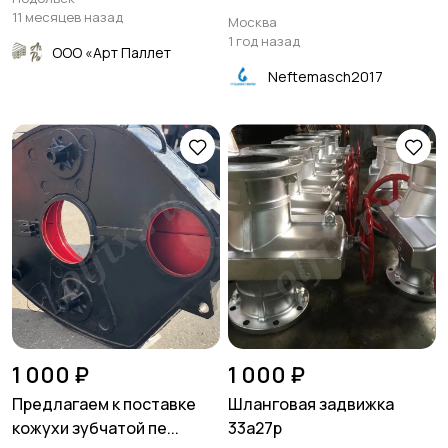
11 месяцев назад
Москва
1 год назад
ООО «Арт Паллет
Neftemasch2017
1 000 ₽
1 000 ₽
Предлагаем к поставке
Шланговая задвижка
кожухи зубчатой пе...
33а27р