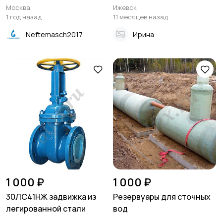
Москва
Ижевск
1 год назад
11 месяцев назад
Neftemasch2017
Ирина
1 000 ₽
1 000 ₽
30ЛС41НЖ задвижка из
Резервуары для сточных
легированной стали
вод