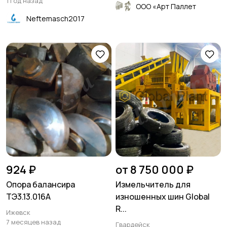
1 год назад
ООО «Арт Паллет
Neftemasch2017
924 ₽
от 8 750 000 ₽
Опора балансира
Измельчитель для
ТЭ3.13.016А
изношенных шин Global
R...
Ижевск
7 месяцев назад
Гвардейск