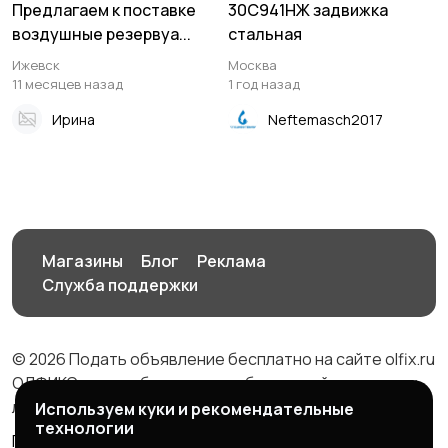
Предлагаем к поставке
30С941НЖ задвижка
воздушные резервуа...
стальная
Ижевск
Москва
11 месяцев назад
1 год назад
Ирина
Neftemasch2017
Магазины
Блог
Реклама
Служба поддержки
© 2026 Подать объявление бесплатно на сайте olfix.ru
ОЛФИКС - доска беспалтных объявлений от частных
лиц и компаний
Используем куки и рекомендательные
технологии
Правила сервиса
Политика конфиденциальности