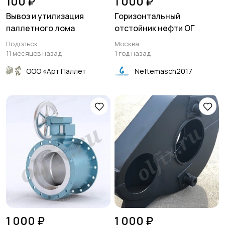
100 ₽
1 000 ₽
Вывоз и утилизация
Горизонтальный
паллетного лома
отстойник нефти ОГ
Подольск
Москва
11 месяцев назад
1 год назад
ООО «Арт Паллет
Neftemasch2017
1 000 ₽
1 000 ₽